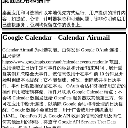
桌面应用和可选插件以本地优先方式运行。用户提供的插件内
容，如提醒、心情、计时器状态和可选问题，除非你明确启用
已连接服务，否则均保留在你的设备上。
Google Calendar - Calendar Airmail
Calendar Airmail 为可选功能。由你发起 Google OAuth 连接，
且只请求
https://www.googleapis.com/auth/calendar.events.readonly 范围。
应用读取主日历中定时事件的标题和开始/结束时间，展开重
复实例并忽略全天事件。该信息仅用于在事件前 10 分钟及开
始时创建本地提醒；它不能创建、修改、删除或共享日历事
件。事件日程数据保留在本地，OAuth 会话和凭据使用加密的
插件作用域密钥存储。插件只联系 Google Calendar 端点；不
会将 Calendar 数据发送给 OpenPets 服务器或其他第三方。你
可在应用中断开连接，以清除 Google 会话和待处理的日历提
醒。Google 数据不会被出售、用于广告或用于训练通用
AI/ML。OpenPets 对从 Google API 收到的信息的使用及向任
何其他应用的转移，将遵守 Google API Services User Data
Policy，包括 Limited Use 要求。