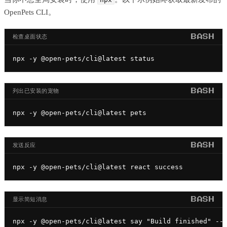
OpenPets CLI。
检查桌面状态
BASH
npx -y @open-pets/cli@latest status
列出已安装的宠物
BASH
npx -y @open-pets/cli@latest pets
发送反应
BASH
npx -y @open-pets/cli@latest react success
显示简短消息
BASH
npx -y @open-pets/cli@latest say "Build finished" --