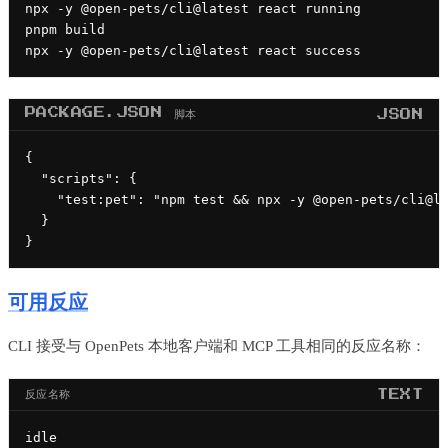
npx -y @open-pets/cli@latest react running

pnpm build

npx -y @open-pets/cli@latest react success
PACKAGE.JSON 脚本
JSON
{

  "scripts": {

    "test:pet": "npm test && npx -y @open-pets/cli@la
  }

}
可用反应
CLI 接受与 OpenPets 本地客户端和 MCP 工具相同的反应名称：
反应名称
TEXT
idle
