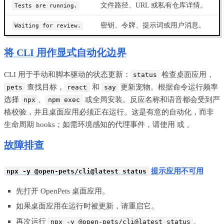
文件路径、URL 或私有仓库详情。
Tests are running.
密钥、令牌、提示词或用户消息。
Waiting for review.
将 CLI 用作显式自动化边界
CLI 用于手动和脚本驱动的状态更新：
检查桌面应用，
status
查找目标，
和
更新宠物。根据命令运行频率
pets
react
say
选择
、
或全局安装。反应名称和语音都会受到严
npx
npm exec
格校验，并且桌面应用必须正在运行。这是有意的自动化，而非
生命周期 hooks；如需环境感知的代理事件，请使用
或
。
故障排查
提示应用不可用
npx -y @open-pets/cli@latest status
先打开 OpenPets 桌面应用。
如果桌面应用在运行时被更新，请重启它。
再次运行
。
npx -y @open-pets/cli@latest status