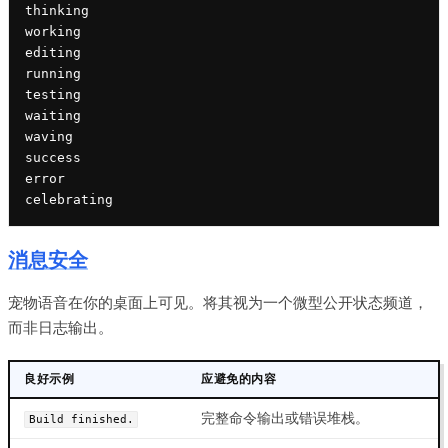
thinking

working

editing

running

testing

waiting

waving

success

error

celebrating
消息安全
宠物语音在你的桌面上可见。将其视为一个微型公开状态频道，
而非日志输出。
良好示例
应避免的内容
完整命令输出或错误堆栈。
Build finished.