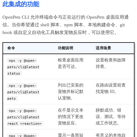
此集成的功能
OpenPets CLI 允许终端命令与正在运行的 OpenPets 桌面应用通
信。当你希望通过 shell 脚本、npm 脚本、本地构建命令、git
hook 或自定义自动化工具触发宠物反应时，可以使用它。
命令
功能说明
适用场景
检查桌面应用
设置检查和故障
npx -y @open-
是否可达。
排查。
pets/cli@latest
status
列出已安装的
在路由设置前查
npx -y @open-
宠物并标记默
找宠物 ID。
pets/cli@latest
认宠物。
pets
在不显示文本
静默成功、错
npx -y @open-
的情况下更改
误、测试、等待
pets/cli@latest
宠物反应。
或工作状态。
react <reaction>
显示一条简短
有意义的本地自
npx -y @open-