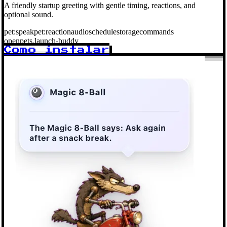
A friendly startup greeting with gentle timing, reactions, and
optional sound.
pet:speak
pet:reaction
audio
schedule
storage
commands
openpets.launch-buddy
Como instalar