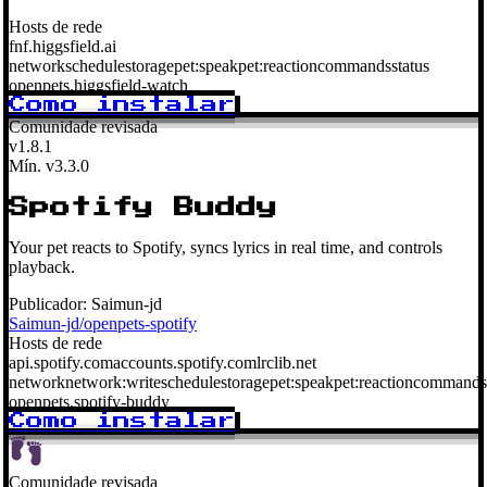
Hosts de rede
fnf.higgsfield.ai
network
schedule
storage
pet:speak
pet:reaction
commands
status
openpets.higgsfield-watch
Como instalar
Comunidade revisada
v1.8.1
Mín. v3.3.0
Spotify Buddy
Your pet reacts to Spotify, syncs lyrics in real time, and controls
playback.
Publicador:
Saimun-jd
Saimun-jd/openpets-spotify
Hosts de rede
api.spotify.com
accounts.spotify.com
lrclib.net
network
network:write
schedule
storage
pet:speak
pet:reaction
commands
openpets.spotify-buddy
Como instalar
Comunidade revisada