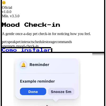
Oficial
v1.0.0
Mín. v3.3.0
Mood Check-in
A gentle once-a-day pet check-in for noticing how you feel.
pet:speak
pet:interact
schedule
storage
commands
openpets.mood-check-in
Como instalar