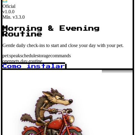
Oficial
v1.0.0
Mín. v3.3.0
Morning & Evening
Routine
Gentle daily check-ins to start and close your day with your pet.
pet:speak
schedule
storage
commands
openpets.day-routine
Como instalar