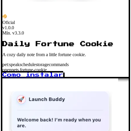
Oficial
v1.0.0
Mín. v3.3.0
Daily Fortune Cookie
A cozy daily note from a little fortune cookie.
pet:speak
schedule
storage
commands
openpets.fortune-cookie
Como instalar