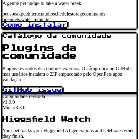
A gentle pet nudge to take a water break.
pet:speak
pet:interact
audio
schedule
storage
commands
openpets.water-reminder
Como instalar
Catálogo da comunidade
Plugins da
comunidade
Plugins revisados de criadores externos. O código fica no GitHub,
mas usuários instalam o ZIP empacotado pelo OpenPets após
validação.
GitHub issue
Comunidade revisada
v1.0.0
Mín. v3.3.0
Higgsfield Watch
Your pet tracks your Higgsfield AI generations and celebrates when
they finish.