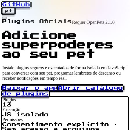
GitHub
pt
Plugins Oficiais
Requer OpenPets 2.1.0+
Adicione
superpoderes
ao seu pet
Instale plugins seguros e executados de forma isolada em JavaScript
para conversar com seu pet, programar lembretes de descanso ou
receber notificações em tempo real.
Baixar o app
Abrir catálogo
de plugins
Plugins
13
Execução
JS isolado
Permissões
Consentimento explícito ·
Sem acesso a arquivos