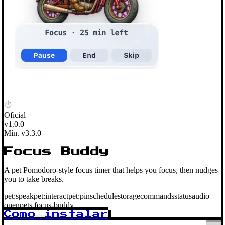
Oficial
v1.0.0
Mín. v3.3.0
Focus Buddy
A pet Pomodoro-style focus timer that helps you focus, then nudges
you to take breaks.
pet:speak
pet:interact
pet:pin
schedule
storage
commands
status
audio
openpets.focus-buddy
Como instalar