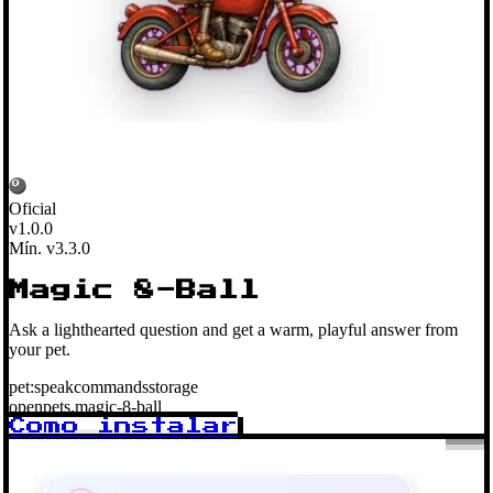
Oficial
v1.0.0
Mín. v3.3.0
Magic 8-Ball
Ask a lighthearted question and get a warm, playful answer from
your pet.
pet:speak
commands
storage
openpets.magic-8-ball
Como instalar