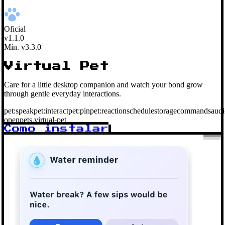
Oficial
v1.1.0
Mín. v3.3.0
Virtual Pet
Care for a little desktop companion and watch your bond grow
through gentle everyday interactions.
pet:speak
pet:interact
pet:pin
pet:reaction
schedule
storage
commands
audi
openpets.virtual-pet
Como instalar