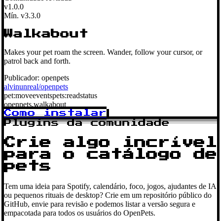
v1.0.0
Mín. v3.3.0
Walkabout
Makes your pet roam the screen. Wander, follow your cursor, or
patrol back and forth.
Publicador:
openpets
alvinunreal/openpets
pet:move
events
pets:read
status
openpets.walkabout
Como instalar
Plugins da comunidade
Crie algo incrível
para o catálogo de
pets
Tem uma ideia para Spotify, calendário, foco, jogos, ajudantes de IA
ou pequenos rituais de desktop? Crie em um repositório público do
GitHub, envie para revisão e podemos listar a versão segura e
empacotada para todos os usuários do OpenPets.