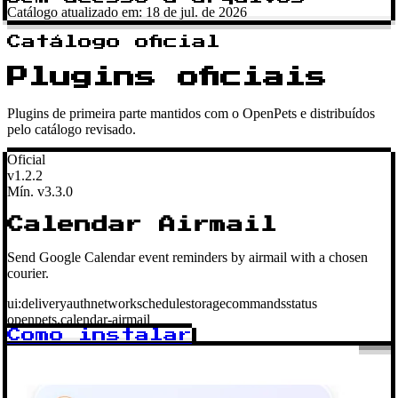
Catálogo atualizado em: 18 de jul. de 2026
Catálogo oficial
Plugins oficiais
Plugins de primeira parte mantidos com o OpenPets e distribuídos
pelo catálogo revisado.
Oficial
v1.2.2
Mín. v3.3.0
Calendar Airmail
Send Google Calendar event reminders by airmail with a chosen
courier.
ui:delivery
auth
network
schedule
storage
commands
status
openpets.calendar-airmail
Como instalar