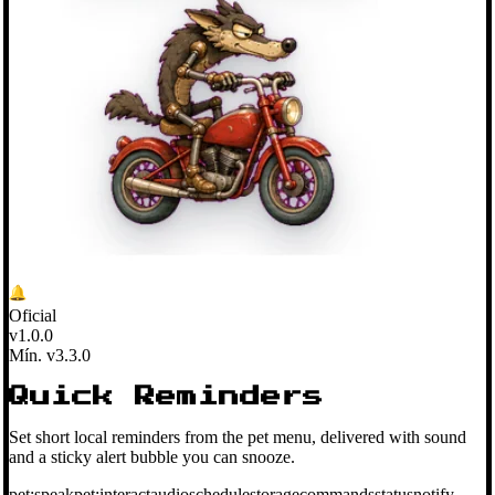
Oficial
v1.0.0
Mín. v3.3.0
Quick Reminders
Set short local reminders from the pet menu, delivered with sound
and a sticky alert bubble you can snooze.
pet:speak
pet:interact
audio
schedule
storage
commands
status
notify