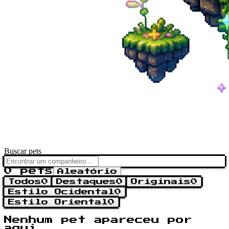
Buscar pets
0 pets
Aleatório
Todos
0
Destaques
0
Originais
0
Estilo Ocidental
0
Estilo Oriental
0
Nenhum pet apareceu por
aqui