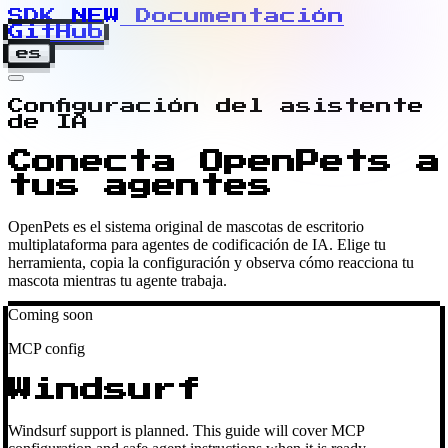
SDK
N
E
W
Documentación
GitHub
es
Configuración del asistente
de IA
Conecta OpenPets a
tus agentes
OpenPets es el sistema original de mascotas de escritorio
multiplataforma para agentes de codificación de IA. Elige tu
herramienta, copia la configuración y observa cómo reacciona tu
mascota mientras tu agente trabaja.
Coming soon
MCP config
Windsurf
Windsurf support is planned. This guide will cover MCP