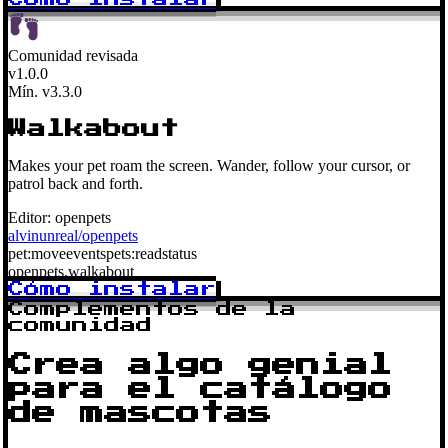
Comunidad revisada
v1.0.0
Mín. v3.3.0
Walkabout
Makes your pet roam the screen. Wander, follow your cursor, or
patrol back and forth.
Editor:
openpets
alvinunreal/openpets
pet:move
events
pets:read
status
openpets.walkabout
Cómo instalar
Complementos de la
comunidad
Crea algo genial
para el catálogo
de mascotas