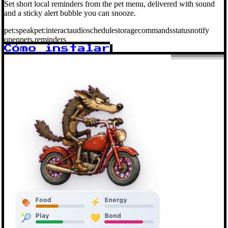
Set short local reminders from the pet menu, delivered with sound
and a sticky alert bubble you can snooze.
pet:speak
pet:interact
audio
schedule
storage
commands
status
notify
openpets.reminders
Cómo instalar