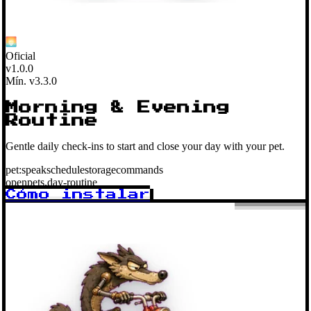
Oficial
v1.0.0
Mín. v3.3.0
Morning & Evening
Routine
Gentle daily check-ins to start and close your day with your pet.
pet:speak
schedule
storage
commands
openpets.day-routine
Cómo instalar