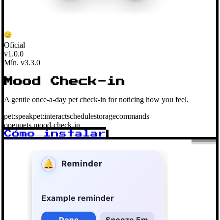
Oficial
v1.0.0
Mín. v3.3.0
Mood Check-in
A gentle once-a-day pet check-in for noticing how you feel.
pet:speak
pet:interact
schedule
storage
commands
openpets.mood-check-in
Cómo instalar