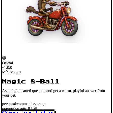
Oficial
v1.0.0
Mín. v3.3.0
Magic 8-Ball
Ask a lighthearted question and get a warm, playful answer from
your pet.
pet:speak
commands
storage
openpets.magic-8-ball
Cómo instalar