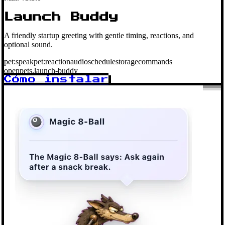
Launch Buddy
A friendly startup greeting with gentle timing, reactions, and
optional sound.
pet:speak
pet:reaction
audio
schedule
storage
commands
openpets.launch-buddy
Cómo instalar