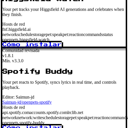
Your pet tracks your Higgsfield AI generations and celebrates when
they finish.
Hosts de red
fnf.higgsfield.ai
network
schedule
storage
pet:speak
pet:reaction
commands
status
openpets.higgsfield-watch
Cómo instalar
Comunidad revisada
v1.8.1
Mín. v3.3.0
Spotify Buddy
Your pet reacts to Spotify, syncs lyrics in real time, and controls
playback.
Editor:
Saimun-jd
Saimun-jd/openpets-spotify
Hosts de red
api.spotify.com
accounts.spotify.com
lrclib.net
network
network:write
schedule
storage
pet:speak
pet:reaction
commands
openpets.spotify-buddy
Cómo instalar