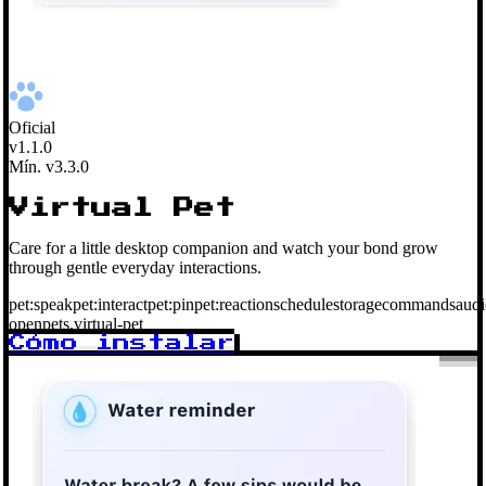
Oficial
v1.1.0
Mín. v3.3.0
Virtual Pet
Care for a little desktop companion and watch your bond grow
through gentle everyday interactions.
pet:speak
pet:interact
pet:pin
pet:reaction
schedule
storage
commands
audi
openpets.virtual-pet
Cómo instalar