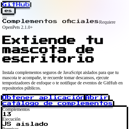
GitHub
es
Complementos oficiales
Requiere
OpenPets 2.1.0+
Extiende tu
mascota de
escritorio
Instala complementos seguros de JavaScript aislados para que tu
mascota te acompañe, te recuerde tomar descansos, ejecute
temporizadores de enfoque o te notifique de eventos de GitHub en
repositorios públicos.
Obtener aplicación
Abrir
catálogo de complementos
Complementos
13
Ejecución
JS aislado
Permisos