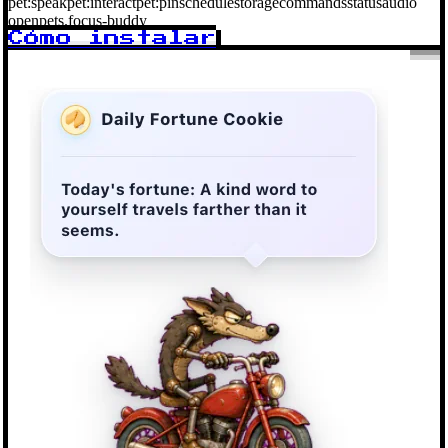
pet:speak
pet:interact
pet:pin
schedule
storage
commands
status
audio
openpets.focus-buddy
Cómo instalar