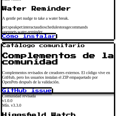
Water Reminder
A gentle pet nudge to take a water break.
pet:speak
pet:interact
audio
schedule
storage
commands
openpets.water-reminder
Cómo instalar
Catálogo comunitario
Complementos de la
comunidad
Complementos revisados de creadores externos. El código vive en
GitHub, pero los usuarios instalan el ZIP empaquetado por
OpenPets después de la validación.
GitHub issue
Comunidad revisada
v1.0.0
Mín. v3.3.0
Higgsfield Watch