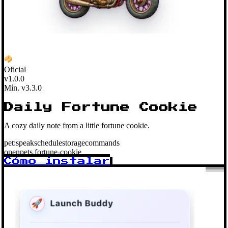
Oficial
v1.0.0
Mín. v3.3.0
Daily Fortune Cookie
A cozy daily note from a little fortune cookie.
pet:speak
schedule
storage
commands
openpets.fortune-cookie
Cómo instalar