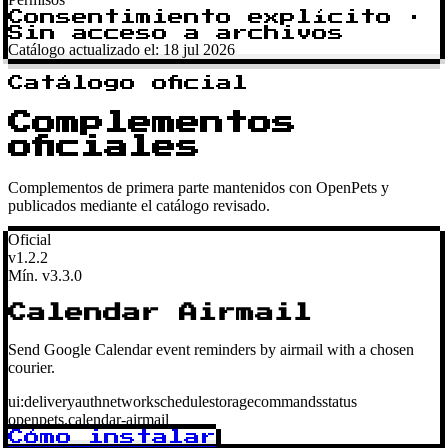
Consentimiento explícito ·
Sin acceso a archivos
Catálogo actualizado el: 18 jul 2026
Catálogo oficial
Complementos
oficiales
Complementos de primera parte mantenidos con OpenPets y
publicados mediante el catálogo revisado.
Oficial
v1.2.2
Mín. v3.3.0
Calendar Airmail
Send Google Calendar event reminders by airmail with a chosen
courier.
ui:delivery
auth
network
schedule
storage
commands
status
openpets.calendar-airmail
Cómo instalar