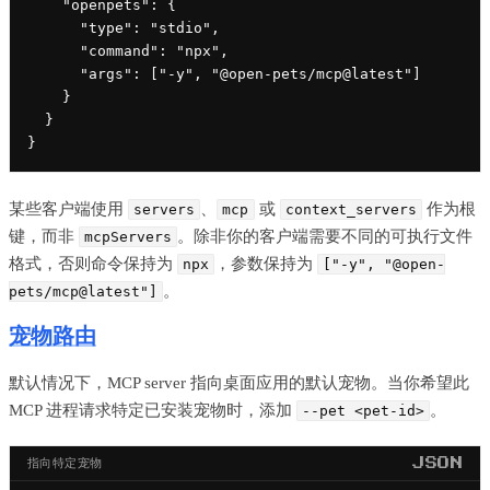
    "openpets": {

      "type": "stdio",

      "command": "npx",

      "args": ["-y", "@open-pets/mcp@latest"]

    }

  }

}
某些客户端使用
、
或
作为根
servers
mcp
context_servers
键，而非
。除非你的客户端需要不同的可执行文件
mcpServers
格式，否则命令保持为
，参数保持为
npx
["-y", "@open-
。
pets/mcp@latest"]
宠物路由
默认情况下，MCP server 指向桌面应用的默认宠物。当你希望此
MCP 进程请求特定已安装宠物时，添加
。
--pet <pet-id>
指向特定宠物
JSON