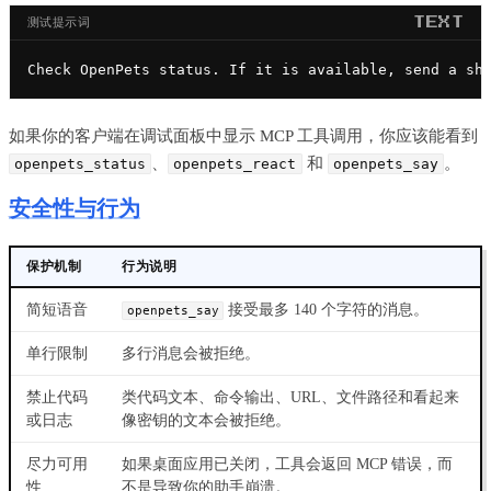
测试提示词
TEXT
Check OpenPets status. If it is available, send a sh
如果你的客户端在调试面板中显示 MCP 工具调用，你应该能看到
、
和
。
openpets_status
openpets_react
openpets_say
安全性与行为
保护机制
行为说明
简短语音
接受最多 140 个字符的消息。
openpets_say
单行限制
多行消息会被拒绝。
禁止代码
类代码文本、命令输出、URL、文件路径和看起来
或日志
像密钥的文本会被拒绝。
尽力可用
如果桌面应用已关闭，工具会返回 MCP 错误，而
性
不是导致你的助手崩溃。