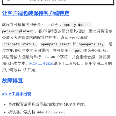
让客户端包装保持客户端特定
此设置可移植的部分是 stdio 命令：
npx -y @open-
。客户端特定的部分是其根键，因此请将该命
pets/mcp@latest
令放入客户端要求的配置结构中。该 server 仅暴露
、
和
，通
openpets_status
openpets_react
openpets_say
过本地 IPC 与桌面应用通信，并可使用
作为备用目标。
--pet
其语音输入必须为单行、1–140 个字符，并会拒绝敏感、路径类
和代码类文本。
MCP 工具规范
说明了工具接口；使用专用工具的
用户可改从
或
开始。
故障排查
MCP 工具未出现
更改配置后重启或重新加载你的 MCP 客户端。
确认客户端支持 stdio MCP server。