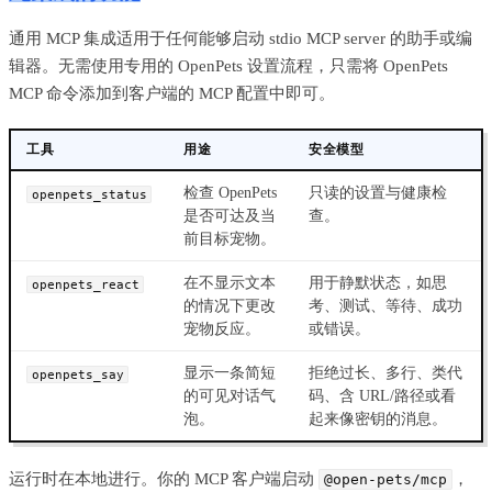
通用 MCP 集成适用于任何能够启动 stdio MCP server 的助手或编
辑器。无需使用专用的 OpenPets 设置流程，只需将 OpenPets
MCP 命令添加到客户端的 MCP 配置中即可。
工具
用途
安全模型
检查 OpenPets
只读的设置与健康检
openpets_status
是否可达及当
查。
前目标宠物。
在不显示文本
用于静默状态，如思
openpets_react
的情况下更改
考、测试、等待、成功
宠物反应。
或错误。
显示一条简短
拒绝过长、多行、类代
openpets_say
的可见对话气
码、含 URL/路径或看
泡。
起来像密钥的消息。
运行时在本地进行。你的 MCP 客户端启动
，
@open-pets/mcp