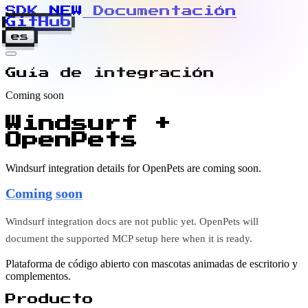
SDK
N
E
W
Documentación
GitHub
es
Guía de integración
Coming soon
Windsurf +
OpenPets
Windsurf integration details for OpenPets are coming soon.
Coming soon
Windsurf integration docs are not public yet. OpenPets will
document the supported MCP setup here when it is ready.
Plataforma de código abierto con mascotas animadas de escritorio y
complementos.
Producto